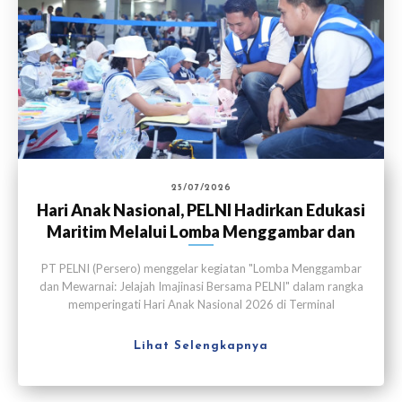
25/07/2026
Hari Anak Nasional, PELNI Hadirkan Edukasi
Maritim Melalui Lomba Menggambar dan
Mewarnai
PT PELNI (Persero) menggelar kegiatan "Lomba Menggambar
dan Mewarnai: Jelajah Imajinasi Bersama PELNI" dalam rangka
memperingati Hari Anak Nasional 2026 di Terminal
Penumpang Nusantara, Pelabuhan Tanjung Priok, Jakarta pada
Sabtu (25/7).
Lihat Selengkapnya