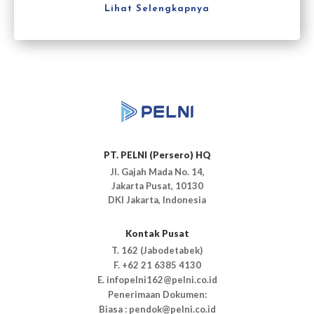
Sabtu (25/7).
Lihat Selengkapnya
PT. PELNI (Persero) HQ
Jl. Gajah Mada No. 14,
Jakarta Pusat, 10130
DKI Jakarta, Indonesia
Kontak Pusat
T. 162 (Jabodetabek)
F. +62 21 6385 4130
E. infopelni162@pelni.co.id
Penerimaan Dokumen:
Biasa : pendok@pelni.co.id