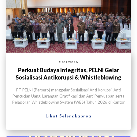
31/07/2026
Perkuat Budaya Integritas, PELNI Gelar
Sosialisasi Antikorupsi & Whistleblowing
System
PT PELNI (Persero) menggelar Sosialisasi Anti Korupsi, Anti
Pencucian Uang, Larangan Gratifikasi dan Anti Penyuapan serta
Pelaporan Whistleblowing System (WBS) Tahun 2026 di Kantor
Pusat PELNI, Jakarta, pada Kamis (30/7).
Lihat Selengkapnya