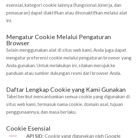
esensial, kategori cookie lainnya (fungsional, kinerja, dan
pemasaran) dapat diaktifkan atau dinonaktifkan melalui alat
ini.
Mengatur Cookie Melalui Pengaturan
Browser
Selain menggunakan alat di situs web kami, Anda juga dapat
mengatur preferensi cookie melalui pengaturan browser yang
Anda gunakan. Untuk melakukan ini, silakan merujuk ke
panduan atau sumber dukungan resmi dari browser Anda.
Daftar Lengkap Cookie yang Kami Gunakan
Tabel berikut mencantumkan semua cookie yang digunakan di
situs web kami, termasuk nama cookie, domain asal, tujuan
penggunaannya, dan masa berlaku.
Cookie Esensial
API SID
: Cookie yang digunakan oleh Google