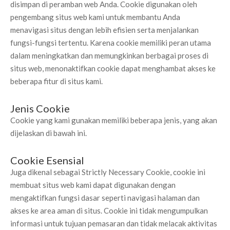
disimpan di peramban web Anda. Cookie digunakan oleh
pengembang situs web kami untuk membantu Anda
menavigasi situs dengan lebih efisien serta menjalankan
fungsi-fungsi tertentu. Karena cookie memiliki peran utama
dalam meningkatkan dan memungkinkan berbagai proses di
situs web, menonaktifkan cookie dapat menghambat akses ke
beberapa fitur di situs kami.
Jenis Cookie
Cookie yang kami gunakan memiliki beberapa jenis, yang akan
dijelaskan di bawah ini.
Cookie Esensial
Juga dikenal sebagai Strictly Necessary Cookie, cookie ini
membuat situs web kami dapat digunakan dengan
mengaktifkan fungsi dasar seperti navigasi halaman dan
akses ke area aman di situs. Cookie ini tidak mengumpulkan
informasi untuk tujuan pemasaran dan tidak melacak aktivitas