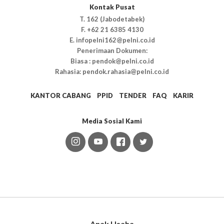
Kontak Pusat
T. 162 (Jabodetabek)
F. +62 21 6385 4130
E. infopelni162@pelni.co.id
Penerimaan Dokumen:
Biasa : pendok@pelni.co.id
Rahasia: pendok.rahasia@pelni.co.id
KANTOR CABANG
PPID
TENDER
FAQ
KARIR
Media Sosial Kami
Anak Usaha