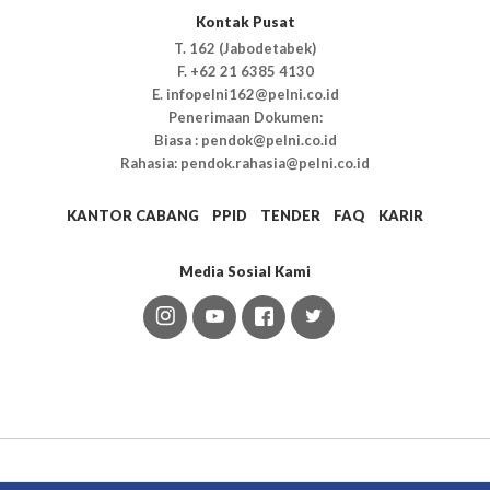
Kontak Pusat
T. 162 (Jabodetabek)
F. +62 21 6385 4130
E. infopelni162@pelni.co.id
Penerimaan Dokumen:
Biasa : pendok@pelni.co.id
Rahasia: pendok.rahasia@pelni.co.id
KANTOR CABANG
PPID
TENDER
FAQ
KARIR
Media Sosial Kami