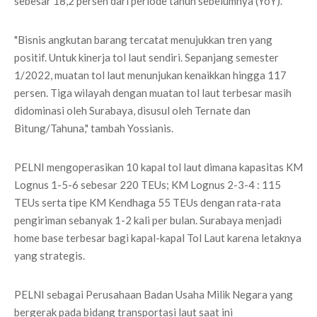
sebesar 18,2 persen dari periode tahun sebelumnya (YoY).
"Bisnis angkutan barang tercatat menujukkan tren yang
positif. Untuk kinerja tol laut sendiri. Sepanjang semester
1/2022, muatan tol laut menunjukan kenaikkan hingga 117
persen. Tiga wilayah dengan muatan tol laut terbesar masih
didominasi oleh Surabaya, disusul oleh Ternate dan
Bitung/Tahuna," tambah Yossianis.
PELNI mengoperasikan 10 kapal tol laut dimana kapasitas KM
Lognus 1-5-6 sebesar 220 TEUs; KM Lognus 2-3-4 : 115
TEUs serta tipe KM Kendhaga 55 TEUs dengan rata-rata
pengiriman sebanyak 1-2 kali per bulan. Surabaya menjadi
home base terbesar bagi kapal-kapal Tol Laut karena letaknya
yang strategis.
PELNI sebagai Perusahaan Badan Usaha Milik Negara yang
bergerak pada bidang transportasi laut saat ini