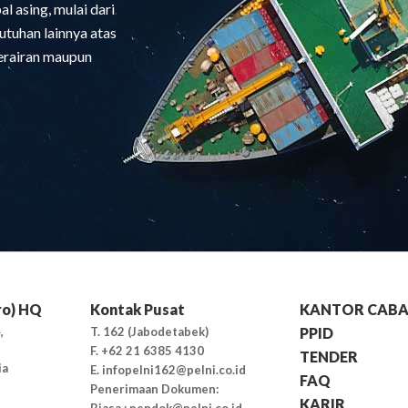
 asing, mulai dari
utuhan lainnya atas
perairan maupun
ro) HQ
Kontak Pusat
KANTOR CAB
,
T. 162 (Jabodetabek)
PPID
F. +62 21 6385 4130
TENDER
ia
E. infopelni162@pelni.co.id
FAQ
Penerimaan Dokumen:
KARIR