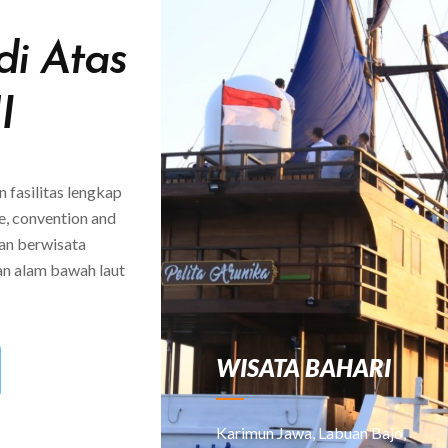
di Atas
I
 fasilitas lengkap
e, convention and
an berwisata
an alam bawah laut
WISATA BAHARI
Karimun Jawa, Labuan Bajo,