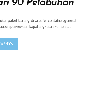
ari 90 Pelabuhan
tan paket barang, dry/reefer container, general
aupun penyewaan kapal angkutan komersial.
KAPNYA