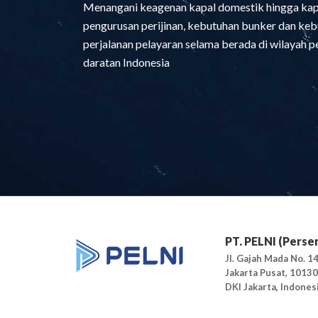
Menangani keagenan kapal domestik hingga kapal
pengurusan perijinan, kebutuhan bunker dan keb
perjalanan pelayaran selama berada di wilayah 
daratan Indonesia
PT. PELNI (Perse
Jl. Gajah Mada No. 14
Jakarta Pusat, 10130
DKI Jakarta, Indones