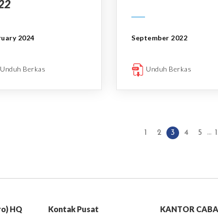
22
ruary 2024
September 2022
Unduh Berkas
Unduh Berkas
...
1
2
3
4
5
1
ro) HQ
Kontak Pusat
KANTOR CAB