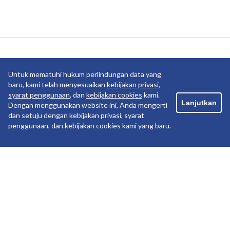
Anak Usaha
Untuk mematuhi hukum perlindungan data yang
baru, kami telah menyesuaikan
kebijakan privasi
,
syarat penggunaan
, dan
kebijakan cookies
kami.
Lanjutkan
Dengan menggunakan website ini, Anda mengerti
dan setuju dengan kebijakan privasi, syarat
penggunaan, dan kebijakan cookies kami yang baru.
Copyright ©2019 PT Pelayaran Nasional Indonesia. All
rights reserved.
PRIVACY POLICY
TERM OF USE
COOKIE POLICY