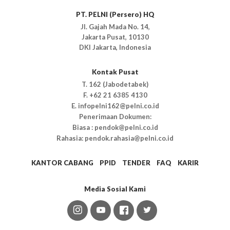
PT. PELNI (Persero) HQ
Jl. Gajah Mada No. 14,
Jakarta Pusat, 10130
DKI Jakarta, Indonesia
Kontak Pusat
T. 162 (Jabodetabek)
F. +62 21 6385 4130
E. infopelni162@pelni.co.id
Penerimaan Dokumen:
Biasa : pendok@pelni.co.id
Rahasia: pendok.rahasia@pelni.co.id
KANTOR CABANG
PPID
TENDER
FAQ
KARIR
Media Sosial Kami