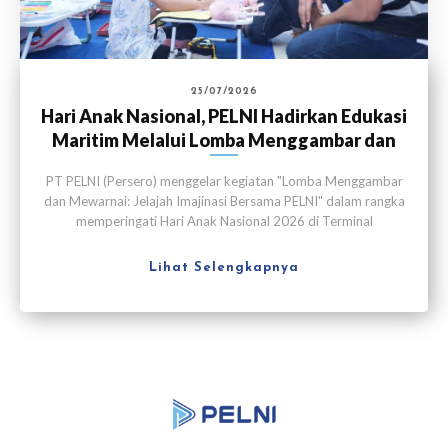
25/07/2026
Hari Anak Nasional, PELNI Hadirkan Edukasi
Maritim Melalui Lomba Menggambar dan
Mewarnai
PT PELNI (Persero) menggelar kegiatan "Lomba Menggambar
dan Mewarnai: Jelajah Imajinasi Bersama PELNI" dalam rangka
memperingati Hari Anak Nasional 2026 di Terminal
Penumpang Nusantara, Pelabuhan Tanjung Priok, Jakarta pada
Sabtu (25/7).
Lihat Selengkapnya